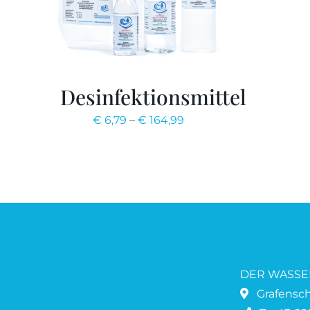
Desinfektionsmittel
€
6,79
–
€
164,99
DER WASSE
Grafenscha