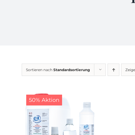
Sortieren nach
Standardsortierung
Zeig
50% Aktion