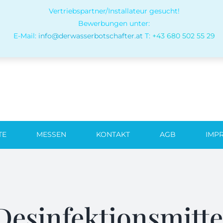
Vertriebspartner/Installateur gesucht!
Bewerbungen unter:
E-Mail:
info@derwasserbotschafter.at
T:
+43 6
80 502 5
5
29
TE
MESSEN
KONTAKT
AGB
IMP
Desinfektionsmitte